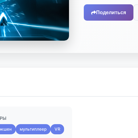
Поделиться
НРЫ
экшен
мультиплеер
VR