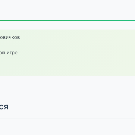
новичков
ой игре
ся