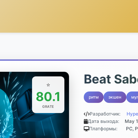
Beat Sab
⭐
80.1
ритм
экшен
му
GRATE
Разработчик:
Hype
Дата выхода:
May 1
Платформы:
PC, P