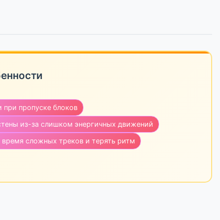
бенности
и при пропуске блоков
 стены из-за слишком энергичных движений
о время сложных треков и терять ритм