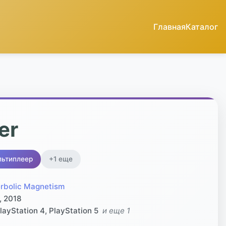
Главная
Каталог
er
льтиплеер
+1 еще
rbolic Magnetism
, 2018
layStation 4, PlayStation 5
и еще 1