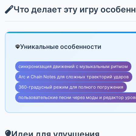
Что делает эту игру особен
Уникальные особенности
синхронизация движений с музыкальным ритмом
Arc и Chain Notes для сложных траекторий ударов
360-градусный режим для полного погружения
пользовательские песни через моды и редактор уров
Идеи для улучшения