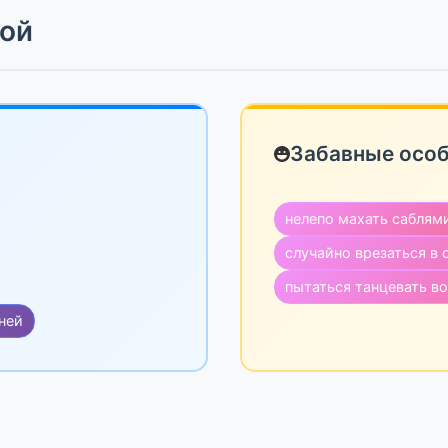
ной
Забавные осо
нелепо махать саблям
случайно врезаться в
пытаться танцевать в
ней