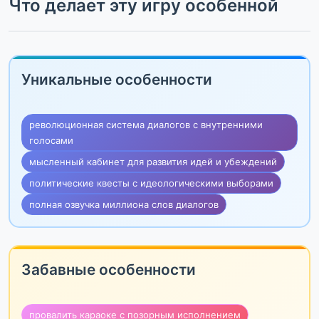
Что делает эту игру особенной
Уникальные особенности
революционная система диалогов с внутренними
голосами
мысленный кабинет для развития идей и убеждений
политические квесты с идеологическими выборами
полная озвучка миллиона слов диалогов
Забавные особенности
провалить караоке с позорным исполнением