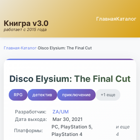
Главная
Каталог
Книгра v3.0
работает с 2015 года
Главная
›
Каталог
›
Disco Elysium: The Final Cut
⭐
Disco Elysium: The Final Cut
83.6
RPG
детектив
приключение
+1 еще
GRATE
Разработчик:
ZA/UM
Дата выхода:
Mar 30, 2021
PC, PlayStation 5,
и еще
Платформы:
PlayStation 4
4