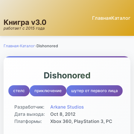
Главная
Каталог
Книгра v3.0
работает с 2015 года
Главная
›
Каталог
›
Dishonored
⭐
Dishonored
76.5
стелс
приключение
шутер от первого лица
GRATE
Разработчик:
Arkane Studios
Дата выхода:
Oct 8, 2012
Платформы:
Xbox 360, PlayStation 3, PC