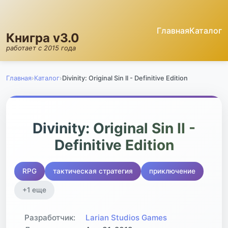
Главная
Каталог
Книгра v3.0
работает с 2015 года
Главная
›
Каталог
›
Divinity: Original Sin II - Definitive Edition
⭐
Divinity: Original Sin II -
83.9
Definitive Edition
GRATE
RPG
тактическая стратегия
приключение
+1 еще
Разработчик:
Larian Studios Games