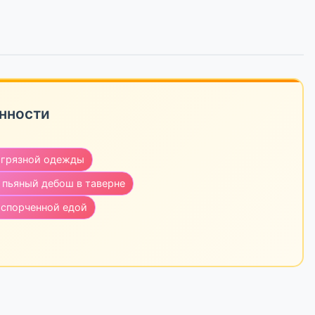
нности
а грязной одежды
 пьяный дебош в таверне
испорченной едой