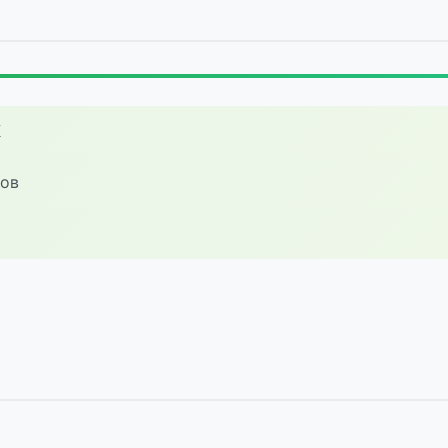
К
тов