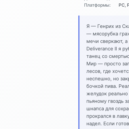
Платформы:
PC, 
Я — Генрих из Ск
— мясорубка граж
мечи сверкают, а
Deliverance II я 
танец со смертью
Мир — просто заг
лесов, где хочетс
неспешно, но закр
бочкой пива. Реа
желудок реально 
пьяному гвоздь з
шнапса для сохра
прокрался в лавк
надел. Если гото