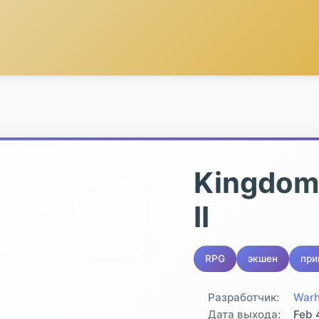
Kingdom
⭐
II
87.4
GRATE
RPG
экшен
при
Разработчик:
Warh
Дата выхода:
Feb 