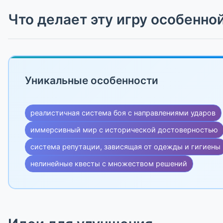
Что делает эту игру особенно
Уникальные особенности
реалистичная система боя с направлениями ударов
иммерсивный мир с исторической достоверностью
система репутации, зависящая от одежды и гигиены
нелинейные квесты с множеством решений