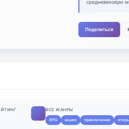
средневековую мя
Поделиться
ЕЙТИНГ
ВСЕ ЖАНРЫ
RPG
экшен
приключение
откр