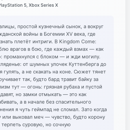
PlayStation 5, Xbox Series X
алицы, простой кузнечный сынок, а вокруг
данской войны в Богемии XV века, где
 знать плетёт интриги. В Kingdom Come:
рублю врагов в бою, где каждый взмах — как
: промахнулся с блоком — и жди могилу.
ляденье: от шумных улочек Куттенберга до
я гулять, а не скакать на коне. Сюжет тянет
учивает так, будто бард травит байку за
лизм тут — огонь: грязная рубаха и пустой
давят, но замки отмыкать — это как
абивать, а в начале без спасительного
нения я чуть геймпад не сломал. Зато когда
у или выковал меч — чувство, будто корону
в терпеть суровую, но сочную