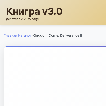
Книгра v3.0
работает с 2015 года
Главная
›
Каталог
›
Kingdom Come: Deliverance II